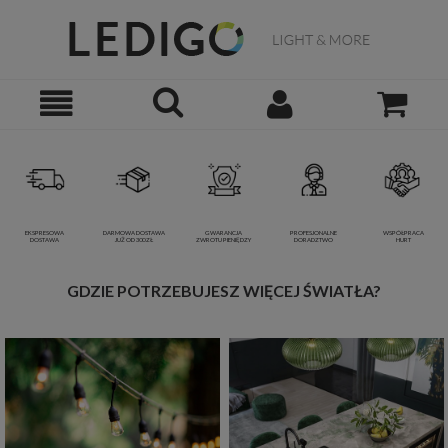
EKSPRESOWA
DARMOWA DOSTAWA
GWARANCJA
PROFESJONALNE
WSPÓŁPRACA
DOSTAWA
JUŻ OD 300 ZŁ
ZWROTU PIENIĘDZY
DORADZTWO
HURT
GDZIE POTRZEBUJESZ WIĘCEJ ŚWIATŁA?