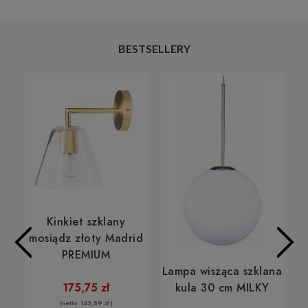
BESTSELLERY
Ć
y
Kinkiet szklany
mosiądz złoty Madrid
Previous
Next
PREMIUM
Lampa wisząca szklana
kula 30 cm MILKY
175,75 zł
(netto:
142,89 zł
)