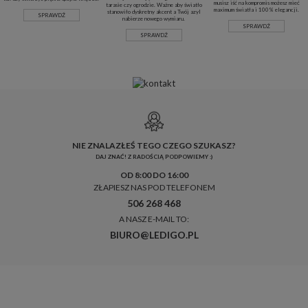
musisz iść na kompromis możesz mieć
tarasie czy ogrodzie. Ważne aby światło
maximum światła i 100% elegancji.
stanowiło dyskretny akcent a Twój azyl
SPRAWDŹ
nabierze nowego wymiaru.
SPRAWDŹ
SPRAWDŹ
NIE ZNALAZŁEŚ TEGO CZEGO SZUKASZ?
DAJ ZNAĆ! Z RADOŚCIĄ PODPOWIEMY :)
OD 8:00 DO 16:00
ZŁAPIESZ NAS POD TELEFONEM
506 268 468
A NASZ E-MAIL TO:
BIURO@LEDIGO.PL