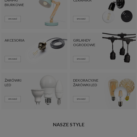
LAMPKI
CERAMIKA
BIURKOWE
SPRAWDŹ
SPRAWDŹ
AKCESORIA
GIRLANDY
OGRODOWE
SPRAWDŹ
SPRAWDŹ
ŻARÓWKI
DEKORACYJNE
LED
ŻARÓWKI LED
SPRAWDŹ
SPRAWDŹ
NASZE STYLE