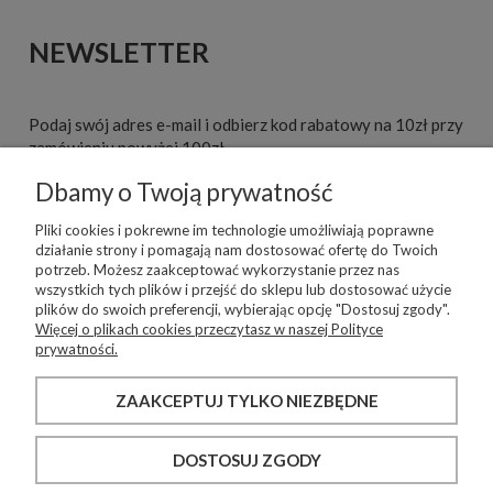
NEWSLETTER
Podaj swój adres e-mail i odbierz kod rabatowy na 10zł przy
zamówieniu powyżej 100zł.
Dbamy o Twoją prywatność
ZAPISZ SIĘ
Pliki cookies i pokrewne im technologie umożliwiają poprawne
działanie strony i pomagają nam dostosować ofertę do Twoich
potrzeb. Możesz zaakceptować wykorzystanie przez nas
wszystkich tych plików i przejść do sklepu lub dostosować użycie
WARUNKI ZAKUPÓW
plików do swoich preferencji, wybierając opcję "Dostosuj zgody".
Więcej o plikach cookies przeczytasz w naszej Polityce
prywatności.
INFORMACJE O SKLEPIE
ZAAKCEPTUJ TYLKO NIEZBĘDNE
MOJE KONTO
DOSTOSUJ ZGODY