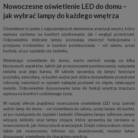
Nowoczesne oświetlenie LED do domu –
jak wybrać lampy do każdego wnętrza
Oświetlenie to jeden z najważniejszych elementów aranżacji wnętrz, który
wpływa zarówno na komfort użytkowania, jak i wygląd przestrzeni.
Odpowiednio dobrane lampy pozwalają stworzyć funkcjonalne i
przyjazne środowisko w każdym pomieszczeniu – od salonu, przez
kuchnię, aż po sypialnię czy łazienkę.
Wybierając oświetlenie do domu, warto zwrócić uwagę na kilka
kluczowych aspektów, takich jak przeznaczenie pomieszczenia, natężenie
światła oraz jego barwa. W salonie sprawdzą się lampy tworzące
przytulną atmosferę, w kuchni ważne jest dobre doświetlenie przestrzeni
roboczej, natomiast w sypialni najlepiej postawić na ciepłe, relaksujące
światło. Odpowiednie dopasowanie lamp do funkcji wnętrza znacząco
wpływa na komfort codziennego życia.
W naszej ofercie znajdziesz nowoczesne oświetlenie LED oraz szeroki
wybór lamp do domu – od oświetlenia do salonu, przez lampy do kuchni,
aż po rozwiązania do sypialni i łazienki. Oferujemy lampy sufitowe, lampy
wiszące, kinkiety oraz lampy stojące, które sprawdzą się zarówno w
nowoczesnych, jak i klasycznych aranżacjach. Dzięki różnorodnym stylom,
takim jak nowoczesny, loftowy czy skandynawski, możesz łatwo
dopasować oświetlenie do charakteru wnętrza.