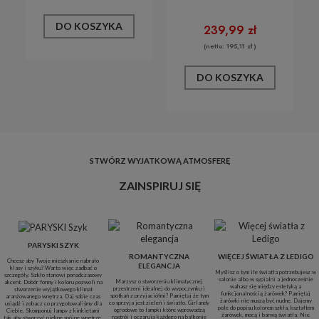
DO KOSZYKA
239,99 zł
(netto:
195,11 zł
)
DO KOSZYKA
STWÓRZ WYJATKOWĄ ATMOSFERĘ
ZAINSPIRUJ SIĘ
PARYSKI SZYK
ROMANTYCZNA
WIĘCEJ ŚWIATŁA Z LEDIGO
Chcesz aby Twoje mieszkanie nabrało
ELEGANCJA
klasy i szyku? Warto więc zadbać o
Myślisz o tym ile światła potrzebujesz w
szczegóły. Szkło stanowi ponadczasowy
salonie albo w sypialni a jednocześnie
Marzysz o stworzeniu klimatycznej
akcent. Dobór formy i koloru pozwoli na
wahasz się między estetyką a
przestrzeni idealnej do wypoczynku i
stworzenie wyjątkowego klimat
funkcjonalnością żarówek? Pamiętaj
spotkań z przyjaciółmi? Pamiętaj że tym
aranżowanego wnętrza. Daj sobie czas
żarówki nie muszą być nudne. Dajemy
co sprzyja jest zieleń i światło. Girlandy
usiądź i zobacz co przygotowaliśmy dla
pole do popisu kolorem szkła, kształtem
ogrodowe to lampki które wprowadzą
Ciebie. Skomponuj lampy z kinkietami
żarówek, mocą i barwą światła. Nie
nastrój i oczarują każdego na balkonie
tak aby stworzyć piękne spójne wnętrze.