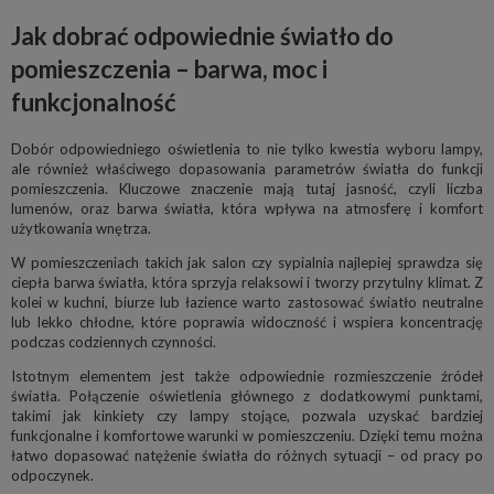
Jak dobrać odpowiednie światło do
pomieszczenia – barwa, moc i
funkcjonalność
Dobór odpowiedniego oświetlenia to nie tylko kwestia wyboru lampy,
ale również właściwego dopasowania parametrów światła do funkcji
pomieszczenia. Kluczowe znaczenie mają tutaj jasność, czyli liczba
lumenów, oraz barwa światła, która wpływa na atmosferę i komfort
użytkowania wnętrza.
W pomieszczeniach takich jak salon czy sypialnia najlepiej sprawdza się
ciepła barwa światła, która sprzyja relaksowi i tworzy przytulny klimat. Z
kolei w kuchni, biurze lub łazience warto zastosować światło neutralne
lub lekko chłodne, które poprawia widoczność i wspiera koncentrację
podczas codziennych czynności.
Istotnym elementem jest także odpowiednie rozmieszczenie źródeł
światła. Połączenie oświetlenia głównego z dodatkowymi punktami,
takimi jak kinkiety czy lampy stojące, pozwala uzyskać bardziej
funkcjonalne i komfortowe warunki w pomieszczeniu. Dzięki temu można
łatwo dopasować natężenie światła do różnych sytuacji – od pracy po
odpoczynek.