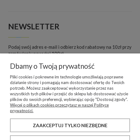
NEWSLETTER
Podaj swój adres e-mail i odbierz kod rabatowy na 10zł przy
zamówieniu powyżej 100zł.
Dbamy o Twoją prywatność
ZAPISZ SIĘ
Pliki cookies i pokrewne im technologie umożliwiają poprawne
działanie strony i pomagają nam dostosować ofertę do Twoich
potrzeb. Możesz zaakceptować wykorzystanie przez nas
wszystkich tych plików i przejść do sklepu lub dostosować użycie
WARUNKI ZAKUPÓW
plików do swoich preferencji, wybierając opcję "Dostosuj zgody".
Więcej o plikach cookies przeczytasz w naszej Polityce
prywatności.
INFORMACJE O SKLEPIE
ZAAKCEPTUJ TYLKO NIEZBĘDNE
MOJE KONTO