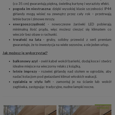
(co 35 cm) gwarantują piękną, świetlną kurtynę i wyrazisty efekt.
pogoda im niestraszna
: dzięki wysokiej klasie szczelności IP44
girlandy mogą wisieć na zewnątrz przez cały rok – przetrwają
letnie burze i zimowe mrozy.
energooszczędność -
nowoczesne żarówki LED pobierają
minimalną ilość prądu, więc możesz cieszyć się klimatem co
wieczór bez obaw o rachunki.
trwałość na lata -
gruby, solidny przewód z serii premium
gwarantuje, że to inwestycja na wiele sezonów, a nie jeden urlop.
Jak możesz je wykorzystać?
balkonowy azyl -
owiń kabel wokół barierki, dodaj koce i stwórz
idealne miejsce na wieczorny relaks z książką.
letnie imprezy -
rozwieś girlandę nad stołem w ogrodzie, aby
nadać kolacjom pod gwiazdami klimat włoskich wakacji.
sypialnia w stylu loft -
zamontuj je na ścianie lub wokół
zagłówka, zastępując tradycyjne, nudne lampki nocne.
NOWOŚĆ