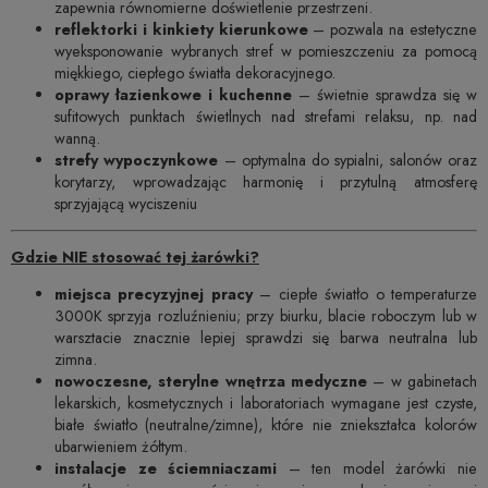
zapewnia równomierne doświetlenie przestrzeni.
reflektorki i kinkiety kierunkowe
– pozwala na estetyczne
wyeksponowanie wybranych stref w pomieszczeniu za pomocą
miękkiego, ciepłego światła dekoracyjnego.
oprawy łazienkowe i kuchenne
– świetnie sprawdza się w
sufitowych punktach świetlnych nad strefami relaksu, np. nad
wanną.
strefy wypoczynkowe
– optymalna do sypialni, salonów oraz
korytarzy, wprowadzając harmonię i przytulną atmosferę
sprzyjającą wyciszeniu
Gdzie NIE stosować tej żarówki?
miejsca precyzyjnej pracy
– ciepłe światło o temperaturze
3000K sprzyja rozluźnieniu; przy biurku, blacie roboczym lub w
warsztacie znacznie lepiej sprawdzi się barwa neutralna lub
zimna.
nowoczesne, sterylne wnętrza medyczne
– w gabinetach
lekarskich, kosmetycznych i laboratoriach wymagane jest czyste,
białe światło (neutralne/zimne), które nie zniekształca kolorów
ubarwieniem żółtym.
instalacje ze ściemniaczami
– ten model żarówki nie