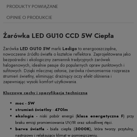
PRODUKTY POWIĄZANE
OPINIE O PRODUKCIE
Żarówka LED GU10 CCD 5W Ciepła
Żarówka
LED GU10 5W
marki
Ledigo
to energooszczędne,
nowoczesne źródło światła o kształcie reflektora. Zaprojektowana jako
bezpośredni i ekologiczny zamiennik tradycyjnych żarówek
halogenowych, idealnie pasuje do popularnych opraw punktowych i
sufitowych. Dzięki mlecznej osłonie, żarówka równomiernie rozprasza
strumień świetlny, eliminując drażniący oczy efekt olśnienia i
zapewniając wysoki komfort użytkowania.
Kluczowe cechy i specyfikacja techniczna
moc -
5W
strumień świetlny
-
470lm
ekologia -
niski pobór energii (
klasa energetyczna F
) przy
braku emisji promieniowania UV/IR oraz szkodliwej rtęci.
barwa światła -
biała ciepła (
3000K
), która tworzy przytulny,
nastrojowy i relaksujący klimat w pomieszczeniu.