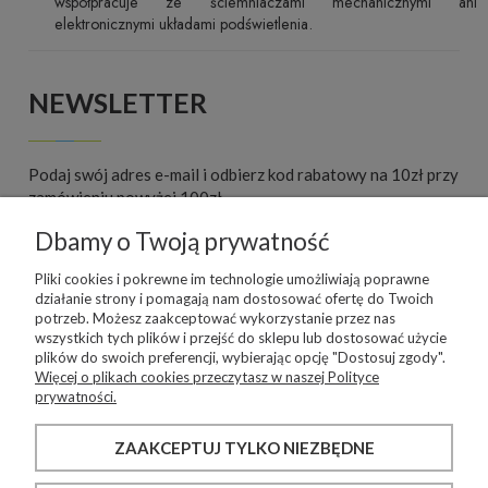
współpracuje ze ściemniaczami mechanicznymi ani
elektronicznymi układami podświetlenia.
NEWSLETTER
Podaj swój adres e-mail i odbierz kod rabatowy na 10zł przy
zamówieniu powyżej 100zł.
Dbamy o Twoją prywatność
ZAPISZ SIĘ
Pliki cookies i pokrewne im technologie umożliwiają poprawne
działanie strony i pomagają nam dostosować ofertę do Twoich
potrzeb. Możesz zaakceptować wykorzystanie przez nas
wszystkich tych plików i przejść do sklepu lub dostosować użycie
WARUNKI ZAKUPÓW
plików do swoich preferencji, wybierając opcję "Dostosuj zgody".
Więcej o plikach cookies przeczytasz w naszej Polityce
prywatności.
INFORMACJE O SKLEPIE
ZAAKCEPTUJ TYLKO NIEZBĘDNE
MOJE KONTO