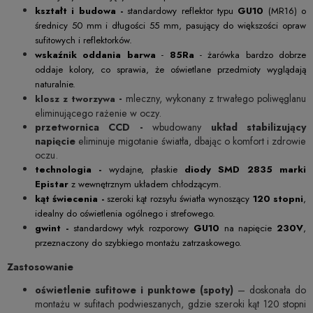
kształt i budowa -
standardowy reflektor typu
GU10
(MR16) o
średnicy 50 mm i długości 55 mm, pasujący do większości opraw
sufitowych i reflektorków.
wskaźnik oddania barwa
-
85Ra
- żarówka bardzo dobrze
oddaje kolory, co sprawia, że oświetlane przedmioty wyglądają
naturalnie.
-
mleczny, wykonany z trwałego poliwęglanu
klosz z tworzywa
eliminującego rażenie w oczy.
przetwornica CCD -
wbudowany
układ stabilizujący
napięcie
eliminuje migotanie światła, dbając o komfort i zdrowie
oczu.
technologia -
wydajne, płaskie
diody SMD 2835 marki
Epistar
z wewnętrznym układem chłodzącym.
kąt świecenia -
szeroki kąt rozsyłu światła wynoszący
120 stopni
,
idealny do oświetlenia ogólnego i strefowego.
gwint -
standardowy wtyk rozporowy
GU10
na napięcie
230V
,
przeznaczony do szybkiego montażu zatrzaskowego.
Zastosowanie
oświetlenie sufitowe i punktowe (spoty)
– doskonała do
montażu w sufitach podwieszanych, gdzie szeroki kąt 120 stopni