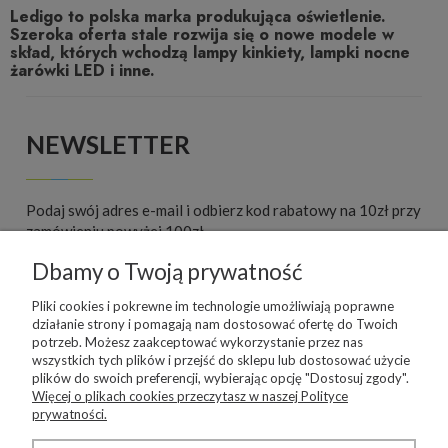
Ledigo to polska marka produkująca oświetlenie.
Szeroka oferta stale rozwija się o nowe modele w
skład, których wchodzą lampy kinkiety, lampki nocne
żarówki LED i inne.
NEWSLETTER
Podaj swój adres e-mail i odbierz kod rabatowy na 10zł przy
zamówieniu powyżej 100zł.
Dbamy o Twoją prywatność
ZAPISZ SIĘ
Pliki cookies i pokrewne im technologie umożliwiają poprawne
działanie strony i pomagają nam dostosować ofertę do Twoich
potrzeb. Możesz zaakceptować wykorzystanie przez nas
wszystkich tych plików i przejść do sklepu lub dostosować użycie
WARUNKI ZAKUPÓW
plików do swoich preferencji, wybierając opcję "Dostosuj zgody".
Więcej o plikach cookies przeczytasz w naszej Polityce
prywatności.
INFORMACJE O SKLEPIE