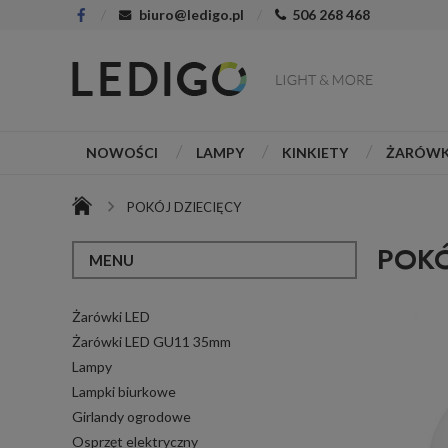
biuro@ledigo.pl
506 268 468
NOWOŚCI
LAMPY
KINKIETY
ŻARÓWK
WSPÓŁPRACA
O NAS
POKÓJ DZIECIĘCY
POKÓ
MENU
Żarówki LED
Żarówki LED GU11 35mm
Lampy
Lampki biurkowe
Girlandy ogrodowe
Osprzęt elektryczny