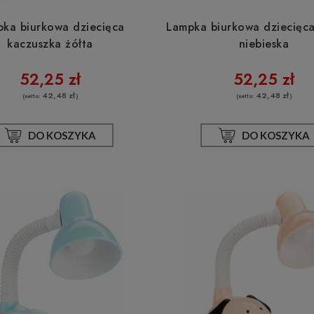
ka biurkowa dziecięca
Lampka biurkowa dziecięc
kaczuszka żółta
niebieska
52,25 zł
52,25 zł
42,48 zł
42,48 zł
(netto:
)
(netto:
)
DO KOSZYKA
DO KOSZYKA