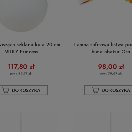
isząca szklana kula 20 cm
Lampa sufitowa listwa p
MILKY Princess
biała abażur Oro
117,80 zł
98,00 zł
95,77 zł
79,67 zł
(netto:
)
(netto:
)
DO KOSZYKA
DO KOSZYKA