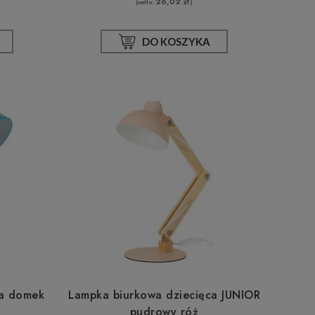
26,02 zł
(netto:
)
DO KOSZYKA
ca domek
Lampka biurkowa dziecięca JUNIOR
pudrowy róż