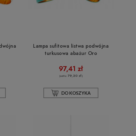
odwójna
Lampa sufitowa listwa podwójna
turkusowa abażur Oro
97,41 zł
79,20 zł
(netto:
)
DO KOSZYKA