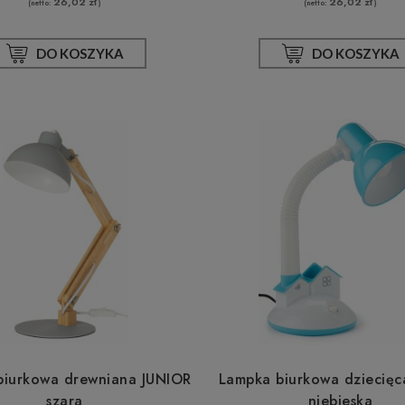
26,02 zł
26,02 zł
(netto:
)
(netto:
)
DO KOSZYKA
DO KOSZYKA
biurkowa drewniana JUNIOR
Lampka biurkowa dziecię
szara
niebieska