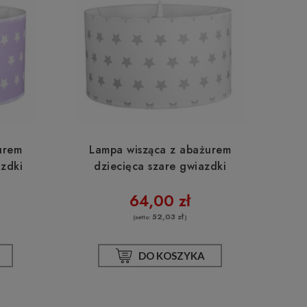
0cm
Klosz BOHO NUSA bambusowy 60cm
Kinkiet ścienny 
TH60
b
214,00 zł
60,
urem
Lampa wisząca z abażurem
zdki
dziecięca szare gwiazdki
DO KOSZYKA
DO
64,00 zł
52,03 zł
(netto:
)
DO KOSZYKA