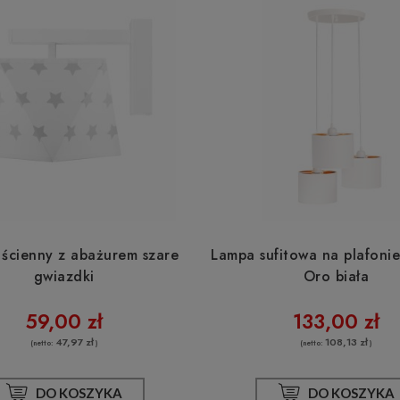
ogrodowa zwieszana 40m
Girlanda ogrodowa zwieszana 
0 opraw czarna
60 opraw czarna
 ścienny z abażurem szare
Lampa sufitowa na plafonie
604,20 zł
453,15 zł
gwiazdki
Oro biała
DO KOSZYKA
DO KOSZYKA
59,00 zł
133,00 zł
47,97 zł
108,13 zł
(netto:
)
(netto:
)
DO KOSZYKA
DO KOSZYKA