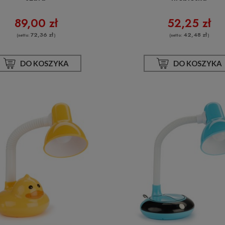
89,00 zł
52,25 zł
72,36 zł
42,48 zł
(netto:
)
(netto:
)
DO KOSZYKA
DO KOSZYKA