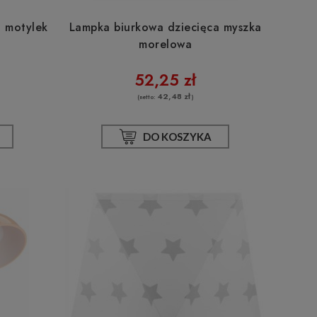
a motylek
Lampka biurkowa dziecięca myszka
morelowa
52,25 zł
42,48 zł
(netto:
)
DO KOSZYKA