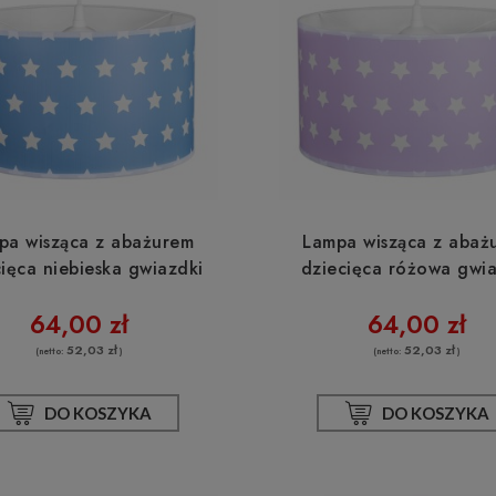
 wisząca BOHO Bali
Klosz BOHO bambusowy Bali 5
usowa 40cm TH04
TH03
171,00 zł
168,10 zł
pa wisząca z abażurem
Lampa wisząca z abaż
ięca niebieska gwiazdki
dziecięca różowa gwia
DO KOSZYKA
DO KOSZYKA
64,00 zł
64,00 zł
52,03 zł
52,03 zł
(netto:
)
(netto:
)
DO KOSZYKA
DO KOSZYKA